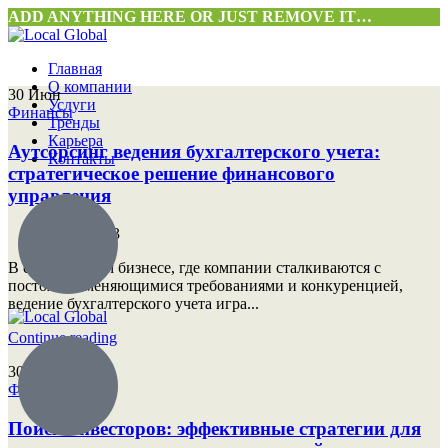
ADD ANYTHING HERE OR JUST REMOVE IT…
Главная
О компании
30
Июн
Услуги
Финансы
Тренды
Карьера
Аутсорсинг ведения бухгалтерского учета:
Контакты
стратегическое решение финансового
управления
30.06.2023
В современном бизнесе, где компании сталкиваются с
постоянно меняющимися требованиями и конкуренцией,
ведение бухгалтерского учета игра...
Continue reading
30
Июн
Финансы
Поиск инвесторов: эффективные стратегии для