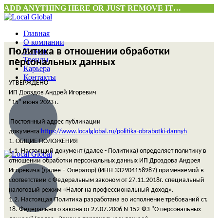
ADD ANYTHING HERE OR JUST REMOVE IT…
Главная
О компании
Политика в отношении обработки
Услуги
Тренды
персональных данных
Карьера
Контакты
УТВЕРЖДЕНО
ИП Дроздов Андрей Игоревич
"15" июня 2023 г.
Постоянный адрес публикации
документа
https://www.
localglobal
.
ru
/politika-obrabotki-dannyh
1. ОБЩИЕ ПОЛОЖЕНИЯ
1.1. Настоящий документ (далее - Политика) определяет политику в
отношении обработки персональных данных ИП Дроздова Андрея
Игоревича (далее – Оператор) (
ИНН 332904158987
) применяемой в
соответствии с Федеральным законом от 27.11.2018г. специальный
налоговый режим «Налог на профессиональный доход».
1.2. Настоящая Политика разработана во исполнение требований ст.
18. Федерального закона от 27.07.2006 N 152-ФЗ "О персональных